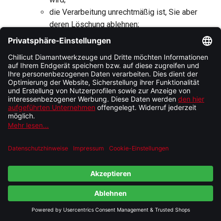
die Verarbeitung unrechtmäßig ist, Sie aber
deren Löschung ablehnen;
wir die Daten nicht mehr benötigen, Sie diese
jedoch zur Geltendmachung, Ausübung oder
Verteidigung von Rechtsansprüchen benötigen
oder
Sie gemäß Art. 21 DSGVO Widerspruch gegen
die Verarbeitung eingelegt haben;
gemäß Art. 20 DSGVO das Recht, Ihre
personenbezogenen Daten, die Sie uns
bereitgestellt haben, in einem strukturierten,
gängigen und maschinenlesbaren Format zu erhalten
oder die Übermittlung an einen anderen
Verantwortlichen zu verlangen;
gemäß Art. 77 DSGVO das Recht, sich bei einer
Aufsichtsbehörde zu beschweren. In der Regel
können Sie sich hierfür an die Aufsichtsbehörde