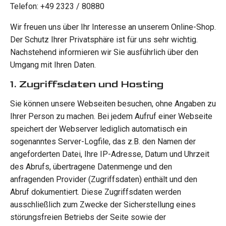
Kernbohrkronen
Telefon: +49 2323 / 80880
Dosensenker
Wir freuen uns über Ihr Interesse an unserem Online-Shop.
Fliesenbohrer M14
Der Schutz Ihrer Privatsphäre ist für uns sehr wichtig.
Fliesenbohrer 6-Kant
Nachstehend informieren wir Sie ausführlich über den
Umgang mit Ihren Daten.
Diamantschleiftöpfe
1. Zugriffsdaten und Hosting
Fliesenbearbeitung
Steinsägen
Sie können unsere Webseiten besuchen, ohne Angaben zu
Ihrer Person zu machen. Bei jedem Aufruf einer Webseite
Aktionen
speichert der Webserver lediglich automatisch ein
Hilfreiche Beiträge
sogenanntes Server-Logfile, das z.B. den Namen der
Diamantwerkzeug FAQ
angeforderten Datei, Ihre IP-Adresse, Datum und Uhrzeit
des Abrufs, übertragene Datenmenge und den
Betonrechner
anfragenden Provider (Zugriffsdaten) enthält und den
Verschnittrechner
Abruf dokumentiert. Diese Zugriffsdaten werden
Kubikmeter berechnen
ausschließlich zum Zwecke der Sicherstellung eines
Estrich Rechner
störungsfreien Betriebs der Seite sowie der