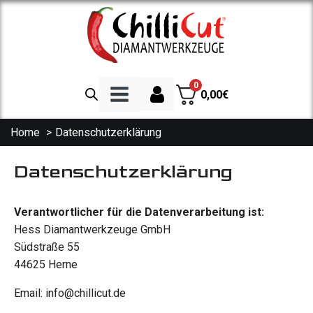
0
0,00
€
Home
Datenschutzerklärung
Diamanttrennscheiben
Datenschutzerklärung
Trennscheibe Beton
Trennscheibe Granit
Verantwortlicher für die Datenverarbeitung ist:
Trennscheibe Fliesen
Hess Diamantwerkzeuge GmbH
Südstraße 55
Spezialscheiben
44625 Herne
Trennscheibe Asphalt
Email: info@chillicut.de
Diamantbohrkronen