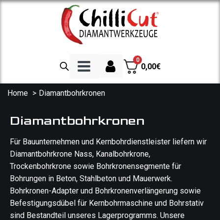
0
0,00
€
Home
Diamantbohrkronen
Diamanttrennscheiben
Diamantbohrkronen
Trennscheibe Beton
Für Bauunternehmen und Kernbohrdienstleister liefern wir
Trennscheibe Granit
Diamantbohrkrone Nass, Kanalbohrkrone,
Trennscheibe Fliesen
Trockenbohrkrone sowie Bohrkronensegmente für
Spezialscheiben
Bohrungen in Beton, Stahlbeton und Mauerwerk.
Trennscheibe Asphalt
Bohrkronen-Adapter und Bohrkronenverlängerung sowie
Befestigungsdübel für Kernbohrmaschine und Bohrstativ
Diamantbohrkronen
sind Bestandteil unseres Lagerprogramms. Unsere