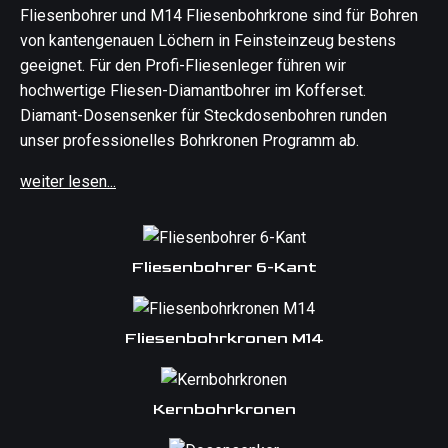
Kernbohrkronen
Fliesenbohrer und M14 Fliesenbohrkrone sind für Bohren
Dosensenker
von kantengenauen Löchern in Feinsteinzeug bestens
geeignet. Für den Profi-Fliesenleger führen wir
Fliesenbohrer M14
hochwertige Fliesen-Diamantbohrer im Kofferset.
Fliesenbohrer 6-Kant
Diamant-Dosensenker für Steckdosenbohren runden
Diamantschleiftöpfe
unser professionelles Bohrkronen Programm ab.
Fliesenbearbeitung
weiter lesen...
Steinsägen
Aktionen
Hilfreiche Beiträge
Fliesenbohrer 6-Kant
Diamantwerkzeug FAQ
Betonrechner
Fliesenbohrkronen M14
Verschnittrechner
Kubikmeter berechnen
Kernbohrkronen
Estrich Rechner