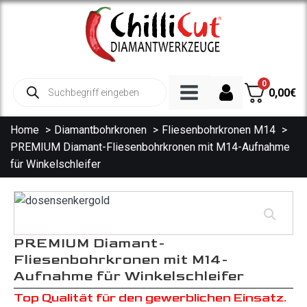
0
Products
0,00
€
search
Home
Diamantbohrkronen
Fliesenbohrkronen M14
PREMIUM Diamant-Fliesenbohrkronen mit M14-Aufnahme
Diamanttrennscheiben
für Winkelschleifer
Trennscheibe Beton
Trennscheibe Granit
Trennscheibe Fliesen
PREMIUM Diamant-
Spezialscheiben
Fliesenbohrkronen mit M14-
Trennscheibe Asphalt
Aufnahme für Winkelschleifer
Diamantbohrkronen
Top Qualität für den gewerblichen Einsatz.