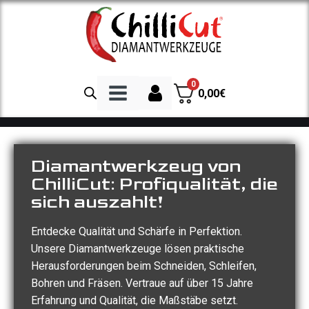
0
0,00
€
Diamanttrennscheiben
Diamantwerkzeug von
Trennscheibe Beton
ChilliCut: Profiqualität, die
sich auszahlt!
Trennscheibe Granit
Trennscheibe Fliesen
Entdecke Qualität und Schärfe in Perfektion.
Spezialscheiben
Unsere Diamantwerkzeuge lösen praktische
Herausforderungen beim Schneiden, Schleifen,
Trennscheibe Asphalt
Bohren und Fräsen. Vertraue auf über 15 Jahre
Diamantbohrkronen
Erfahrung und Qualität, die Maßstäbe setzt.