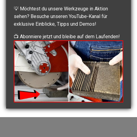
Kernbohrkronen
💡 Möchtest du unsere Werkzeuge in Aktion
Dosensenker
sehen? Besuche unseren YouTube-Kanal für
Fliesenbohrer M14
exklusive Einblicke, Tipps und Demos!
Fliesenbohrer 6-Kant
📺 Abonniere jetzt und bleibe auf dem Laufenden!
Diamantschleiftöpfe
Fliesenbearbeitung
Steinsägen
Aktionen
Hilfreiche Beiträge
Diamantwerkzeug FAQ
Betonrechner
Verschnittrechner
Kubikmeter berechnen
Estrich Rechner