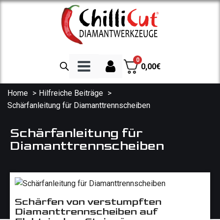
0
0,00
€
Home
Hilfreiche Beiträge
Schärfanleitung für Diamanttrennscheiben
Diamanttrennscheiben
Trennscheibe Beton
Schärfanleitung für
Diamanttrennscheiben
Trennscheibe Granit
Trennscheibe Fliesen
Spezialscheiben
Trennscheibe Asphalt
Schärfen von verstumpften
Diamantbohrkronen
Diamanttrennscheiben auf