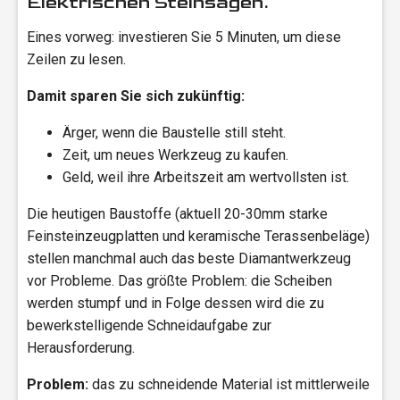
Elektrischen Steinsägen.
Kernbohrkronen
Dosensenker
Eines vorweg: investieren Sie 5 Minuten, um diese
Zeilen zu lesen.
Fliesenbohrer M14
Fliesenbohrer 6-Kant
Damit sparen Sie sich zukünftig:
Diamantschleiftöpfe
Ärger, wenn die Baustelle still steht.
Fliesenbearbeitung
Zeit, um neues Werkzeug zu kaufen.
Steinsägen
Geld, weil ihre Arbeitszeit am wertvollsten ist.
Aktionen
Die heutigen Baustoffe (aktuell 20-30mm starke
Hilfreiche Beiträge
Feinsteinzeugplatten und keramische Terassenbeläge)
stellen manchmal auch das beste Diamantwerkzeug
Diamantwerkzeug FAQ
vor Probleme. Das größte Problem: die Scheiben
Betonrechner
werden stumpf und in Folge dessen wird die zu
Verschnittrechner
bewerkstelligende Schneidaufgabe zur
Kubikmeter berechnen
Herausforderung.
Estrich Rechner
Problem:
das zu schneidende Material ist mittlerweile