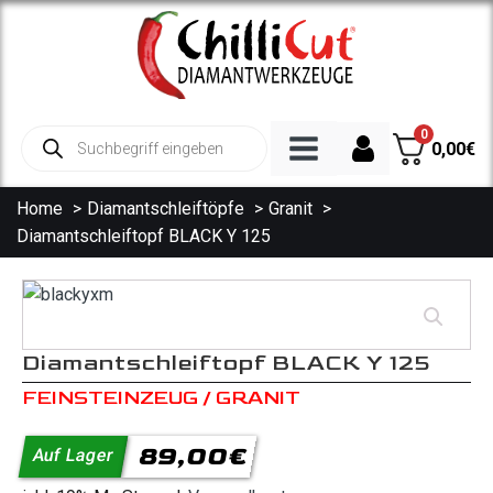
0
Products
0,00
€
search
Home
Diamantschleiftöpfe
Granit
Diamantschleiftopf BLACK Y 125
Diamanttrennscheiben
Trennscheibe Beton
Trennscheibe Granit
Trennscheibe Fliesen
Diamantschleiftopf BLACK Y 125
Spezialscheiben
FEINSTEINZEUG / GRANIT
Trennscheibe Asphalt
89,00
€
Auf Lager
Diamantbohrkronen