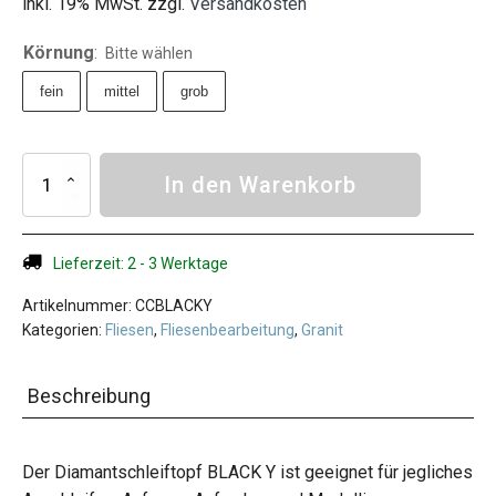
inkl. 19% MwSt. zzgl.
Versandkosten
Kernbohrkronen
Dosensenker
Körnung
:
Bitte wählen
Fliesenbohrer M14
fein
mittel
grob
Fliesenbohrer 6-Kant
Diamantschleiftöpfe
Diamantschleiftopf
In den Warenkorb
Fliesenbearbeitung
BLACK
Y
Steinsägen
125
Aktionen
Menge
Lieferzeit: 2 - 3 Werktage
Hilfreiche Beiträge
Artikelnummer:
CCBLACKY
Diamantwerkzeug FAQ
Kategorien:
Fliesen
,
Fliesenbearbeitung
,
Granit
Betonrechner
Beschreibung
Verschnittrechner
Kubikmeter berechnen
Estrich Rechner
Der Diamantschleiftopf BLACK Y ist geeignet für jegliches