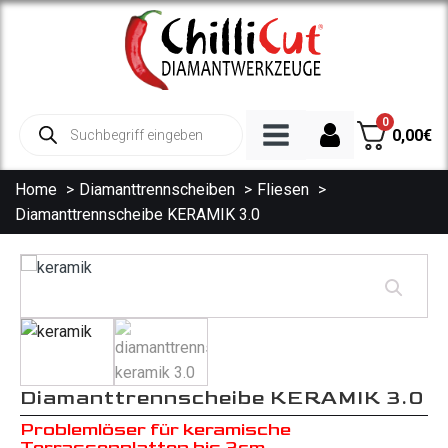
0
Products
0,00
€
search
Home
Diamanttrennscheiben
Fliesen
Diamanttrennscheibe KERAMIK 3.0
Diamanttrennscheiben
Trennscheibe Beton
Trennscheibe Granit
Trennscheibe Fliesen
Spezialscheiben
Trennscheibe Asphalt
Diamanttrennscheibe KERAMIK 3.0
Diamantbohrkronen
Problemlöser für keramische
Terrassenplatten bis 3cm