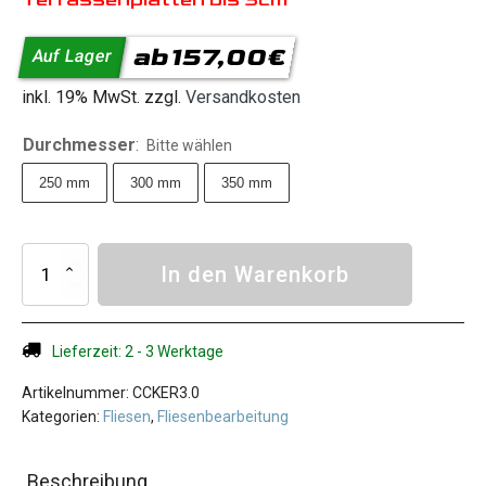
Kernbohrkronen
Dosensenker
ab
157,00
€
Auf Lager
Fliesenbohrer M14
inkl. 19% MwSt. zzgl.
Versandkosten
Fliesenbohrer 6-Kant
Diamantschleiftöpfe
Durchmesser
:
Bitte wählen
Fliesenbearbeitung
250 mm
300 mm
350 mm
Steinsägen
Aktionen
Diamanttrennscheibe
In den Warenkorb
KERAMIK
Hilfreiche Beiträge
3.0
Diamantwerkzeug FAQ
Menge
Lieferzeit: 2 - 3 Werktage
Betonrechner
Artikelnummer:
Verschnittrechner
CCKER3.0
Kategorien:
Fliesen
,
Fliesenbearbeitung
Kubikmeter berechnen
Estrich Rechner
Beschreibung